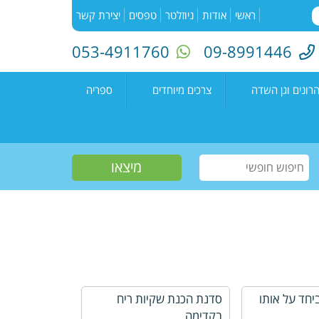
ראשי
אודות
ניוזלטר
טפסים
יצירת קשר
053-4911760
09-8991446
רונים וגן השדה
צרכים מיוחדים
ספריה
השדה"
רעים
אירועים בספריה
נים קדימה צורן
עמיתים
קטלוג הספריה
שווים צעירים
הזמנת ספרים
חוגים למיוחדים
יוצרים מקומיים
פעילות קיץ
תחרות כתיבה ארצית
"מילה במקום"
יחד על אותו
סדנת הכנת שקיות ריח
בקדימה