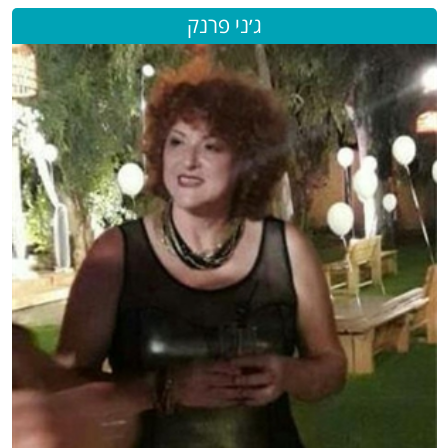
ג׳ני פרנק