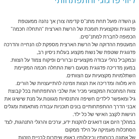
גן השדה פועל תחת מתנ"ס קדימה צורן אך נהנה ממעטפת
פדגוגית ומקצועית תומכת של הרשת הארצית "התחלה חכמה"
הכפופה לחברת למתנ"סים.
המעטפת ההדוקה של הרשת הארצית מספקת לנו הנחייה והדרכה
פדגוגית שוטפת של נשות מקצוע בעלות ניסיון רב,
ובמקביל נהלי עבודה מקצועיים וברורים ופיקוח צמוד על הצוות.
במעון מדריכה פדגוגית מטעם רשת התחלה חכמה המקיימת
.
השתלמויות מקצועיות עם הצוותים
.
היא מלווה ומדריכה את הצוות וזמינה להתייעצויות של הורים
צוות המחנכות המקצועי מכיר את שלבי ההתפתחות בכל קבוצת
גיל ומאפשר לילדים חשיפה והתנסויות מגוונות.
על מנת שישיגו את
אבני הדרך ההתפתחותיים בונים תוכניות עבודה מותאמות ומגלים
.
רגישות לקצב האישי של כל ילד
במהלך היום אנו דואגים להקנות ידע, ערכים והרגלי התנהגות, לצד
הסתכלות מעמיקה על הילד ממקום
של אמונה בכוחותיו וביכולותיו באופן שיתרום לבניית הזהות