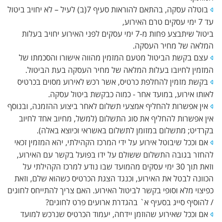
בוטלה עסקה, בהתאם להוראות סעיף 7(ב) לעיל – לא יחויב ביטול
עד 7 ימי עסקים טרם האירוע,
ביטול שיתבצע פחות מ-7 ימי עסקים לפני האירוע יחויב בעלות
המלאה של מחיר העסקה.
עצם בקשת הביטול מטעם המזמין מהווה אישורו והסכמתו של
המזמין לחיובו בעלות המלאה של מחיר העסקה בעת הביטול.
בקשת מזמין להחלפת כרטיס, אשר רכש לאירוע מסוים בכרטיס
לאותו אירוע, במועד אחר - כמוה כבקשת ביטול עסקה.
אין אפשרות להחליף אמצעי תשלום לאחר ביצוע ההזמנה, ובנוסף
אין אפשרות להחליף את סוג התשלום (למשל, מחיוב אחד לחיוב
בקרדיט; מתשלום במזומן לתשלום באשראי וכיוצא באלה).
אם וככל שיבוטל אירוע על ידי המרכז הקהילתי, יהא המזמין זכאי
להחזר בגובה התשלום ששולם על ידו בפועל בקשר עם האירוע,
וזאת תוך 30 ימי עסקים מהמועד שבו נודע למרכז הקהילתי על
הכוונה לבטל את האירוע, וכנגד הצגת הכרטיס כשהוא שלם, וזאת
כפיצוי מלא וסופי בקשר לביטול האירוע. האם צריך להתייחס לחוגים
/ להוסיף סייג בסעיף א` בהגדרת ארועים פרט לחוגים?
אם וככל שאירוע שהוזמן יידחה, יעמוד הכרטיס שנרכש למועד