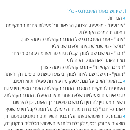
1. שימוש באתר האינטרנט - כללי
הגדרות
"אירועים" - מופעים, הצגות, הרצאות וכל פעילות אחרת המתקיימת
במסגרת המרכז הקהילתי.
"אתר" - אתר האינטרנט של המרכז הקהילתי קדימה- צורן.
"גולש" - מי שגולש באתר ולא נרשם אליו
"חבר" - מי שנרשם לצורך קבלת ניוזלטר ו/או מידע פרסומי אחר
מאת האתר ו/או המרכז הקהילתי
"המרכז הקהילתי" – מרכז קהילתי קדימה - צורן
"מזמין" - מי שנרשם לאתר לצורך ביצוע רכישת כרטיסים דרך האתר.
ב. האתר הוקם על מנת לספק מידע אודות פעילויות ואירועים,
העתידים להתקיים במסגרת המרכז הקהילתי. האתר מספק מידע גם
לגבי אירועים ופעילויות שלא באחריות או בהפעלת המרכז הקהילתי.
רשאי המעוניין להזמין ולרכוש כרטיסים דרך האתר, וכן להירשם
לאתר כ-"חבר" (כהגדרת מונח זה לעיל), על מנת לקבל מידע שוטף.
מובהר, כי השימוש באתר על תכניו והשירותים הניתנים במסגרתו,
מוצעים אך ורק בכפוף לקבלת כל תנאי השימוש הכלולים בתקנון זה,