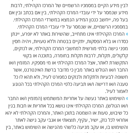
לבין מידע הקיים במסמכיו הרשמיים של המרכז הקהילתי, לרבות
מידע שנמסר על ידי עובדי המרכז הקהילתי, בין אם בכתב ובין אם
בעל פה, ייחשב כנכון המידע הנמצא במשרדי המרכז הקהילתי.
במסמכיו הרשמיים, או שנמסר על ידי עובדי המרכז הקהילתי.
המרכז הקהילתי אינו מתחייב, שהשירות באתר לא יופרע, יינתן
כסדרו או בלא הפסקות, יתקיים בבטחה וללא טעויות, ויהיה חסין
מפני גישה בלתי מורשית למחשבי המרכז הקהילתי, או לנזקים,
קלקולים, תקלות, לרבות תקלות בחומרה, בתוכנה או בקווי
התקשורת לאתר, אצל המרכז הקהילתי או מי מספקיו. המזמין ו/או
החבר ו/או הגולש באתר מבין כי מדובר ברשת האינטרנט, אשר
חשופה לבעיות ולתקלות ולנזקים כמפורט לעיל, ולא תהא לו כל
טענה ו/או דרישה ו/או תביעה כלפי המרכז הקהילתי בכל הנוגע
לאמור לעיל.
השימוש באתר נעשה על אחריות המשתמש (המזמין ו/או החבר
ו/או הגולש). המרכז הקהילתי אינו נושא בכל אחריות או חבות בגין
כל שיבוש, טעות או השמטה בתוכן האתר, והמרכז הקהילתי לא יהא
אחראי לכל נזק, ישיר, עקיף, תוצאתי או אגבי עקב גישה לאתר
והשימוש בו, או עקב מניעה כלשהי מהגישה או השימוש באתר, בין