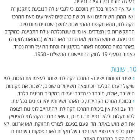
בעילה חוזית ובין בעילה נזיקית.
על אף האמור בכל דין מוסכם, כי לגבי עילה הנובעת מתקנון זה
ו/או ממתן השירותים ו/או רכישת כרטיסים לאירועים מאת המרכז
הקהילתי, תהא תקופת ההתיישנות למשך שנתיים מיום סיום
ההתקשרות בין הצדדים, או מיום שנתגלתה עילת התביעה, כמוקדם
מביניהם. שימוש המזמין ו/או החבר ו/או הגולש (בהתאם למקרה)
באתר כמוה כהסכמה לאמור בתקנון זה וכחתימה על חוזה נפרד,
כאמור בסעיף 19 לחוק ההתיישנות התשי"ח - 1958.
10. שונות
שינוי מקומות ישיבה- המרכז הקהילתי שומר לעצמו את הזכות, לפי
שיקול דעתו הבלעדי וכתוצאה משיקולים שונים, לשנות את מקומות
הישיבה, אולם, מובהר כי הדבר ייעשה במקרים חריגים בלבד.
בכוונת המרכז הקהילתי, כי האתר ושירותיו יהיו זמינים בכל עת.
יחד עם זאת אין ביכולת המרכז הקהילתי להתחייב לזמינות רצופה
ללא תקלות וללא "נפילות". כמו כן, רשאי המרכז הקהילתי להפסיק
את השימוש באתר, מדי פעם בפעם, לצורכי תחזוקתו ו/או ארגונו. לא
יינתן כל פיצוי כספי ו/או זיכוי בשל תקלות ו/או הפסקות בשירותים
המסופקים במסגרת האתר.