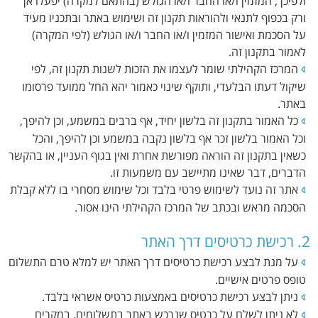
ולפיכך, המזמין ו/או החבר ו/או הגולש (בהתאם למקרה) יפעלו אך
ורק בכפוף לתנאי ולהוראות תקנון זה ושימוש באתר ובתכניו מעיד
על הסכמת ואישור המזמין ו/או החבר ו/או הגולש (לפי המקרה)
לאמור בתקנון זה.
המרכז הקהילתי שומר לעצמו את הזכות לשנות תקנון זה, לפי
שיקול דעתו הבלעדי, ותוקף שינוי כאמור יהא החל ממועד פרסומו
באתר.
כל האמור בתקנון זה בלשון יחיד, אף ברבים במשמע, וכן להיפך,
וכל האמור בלשון זכר אף בלשון נקבה במשמע וכן להיפך, והכל
כשאין בתקנון זה הוראה מפורשת אחרת ואין בגוף העניין, או בהקשר
הדברים, דבר שאינו מתיישב עם משמעות זו.
אתר זה נועד לשימוש פרטי בלבד וכל שימוש מסחרי בו ללא קבלת
הסכמה מראש ובכתב של המרכז הקהילתי הינו אסור.
2. רכישת כרטיסים דרך האתר
על מנת לבצע רכישת כרטיסים דרך האתר יש למלא טרם התשלום
טופס פרטים אישיים.
ניתן לבצע רכישת כרטיסים באמצעות כרטיס אשראי בלבד.
לא ניתן לשלם על כרטיס שנרכש באתר בתשלומים. במקרים