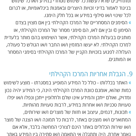
ומתחייבים שלא לעשות כל שימוש מסחרי במידע ו/או כל שימוש
בניגוד לאמור בדיני זכויות היוצרים ובאמנות בינלאומיות, או לגרום
לכל שינוי ו/או סילוף במידע או בכל חלק הימנו.
הסימנים המסחריים של המרכז הקהילתי בין אם מצוין בצדם
הסימון © ובין אם לאו, הם סימני מסחר של המרכז הקהילתי, או
מותגים בבעלות המרכז הקהילתי, אשר השימוש בהם מותר בלעדית
למרכז הקהילתי. לא יעשו המזמין ו/או החבר ו/או הגולש כל פעולה,
העלולה לפגוע בזכויות הקניין של המרכז הקהילתי בסימני המסחר
או המותגים.
9. הגבלת אחריות המרכז הקהילתי
האתר בכללותו - כולל כל המידע המופיע במסגרתו - מוצע לשימוש
כמות שהוא, אומנם כוונת המרכז הקהילתי הינה, כי המידע יהיה נכון
ומדויק, ואולם ייתכן והמידע אינו שלם ולחלופין ייתכן ונפלו ו/או יפלו
טעויות טכניות ו/או אחרות במידע, לרבות טעויות מהותיות.
תכונות, דגמים, עיצוב או חזות של מוצרים ו/או שירותים,
המתוארים ו/או מוצגים באתר, לרבות כל תמונה ו/או הצגה של מוצר
ו/או שירות הכלולים באתר הינם לצורכי המחשה בלבד, אלא אם
נאמר אחרת. היה ותתגלה אי התאמה ו/או סתירה בין המידע באתר