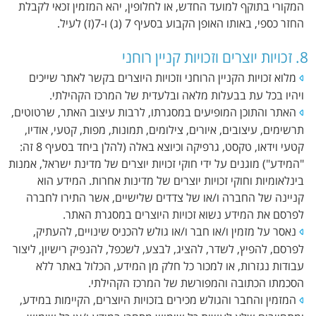
המקורי בתוקף למועד החדש, או לחלופין, יהא המזמין זכאי לקבלת
החזר כספי, באותו האופן הקבוע בסעיף 7 (ג) ו-7(ז) לעיל.
8. זכויות יוצרים וזכויות קניין רוחני
מלוא זכויות הקניין הרוחני וזכויות היוצרים בקשר לאתר שייכים
ויהיו בכל עת בבעלות מלאה ובלעדית של המרכז הקהילתי.
האתר והתוכן המופיעים במסגרתו, לרבות עיצוב האתר, שרטוטים,
תרשימים, עיצובים, איורים, צילומים, תמונות, מפות, קטעי, אודיו,
קטעי וידאו, טקסט, גרפיקה וכיוצא באלה (להלן ביחד בסעיף 8 זה:
"המידע") מוגנים על ידי חוקי זכויות יוצרים של מדינת ישראל, אמנות
בינלאומיות וחוקי זכויות יוצרים של מדינות אחרות. המידע הוא
קניינה של החברה ו/או של צדדים שלישיים, אשר התירו לחברה
לפרסם את המידע נשוא זכויות היוצרים במסגרת האתר.
נאסר על מזמין ו/או חבר ו/או גולש להכניס שינויים, להעתיק,
לפרסם, להפיץ, לשדר, להציג, לבצע, לשכפל, להנפיק רישיון, ליצור
עבודות נגזרות, או למכור כל חלק מן המידע, הכלול באתר ללא
הסכמתו הכתובה והמפורשת של המרכז הקהילתי.
המזמין והחבר והגולש מכירים בזכויות היוצרים, הקיימות במידע,