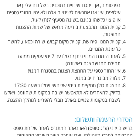
בפרסומים, אך ייתכנו שינויים בתוכנית בשל כוח עליון או
אילוצים. אין אנו אחראים לשינויים אלה ולא יהיו החזרי כספים
או פיצוי כלשהו בגינם בשונה מסעיף 7(ח) לעיל.
קניית המנוי מתבצעת בידיעה מראש של שמות ההצגות
המוצגות.
קניית המנוי פירושה, קניית מקום קבוע( שורה וכסא ), למשך
כל עונת המנויים.
לאחר הזמנת המנוי ניתן לבטלו עד 7 ימי עסקים ממועד
תחילת המנוי(הצגה ראשונה)
אין החזר כספי על החמצת הצגות במסגרת המנוי!
מלווה מבוגר חייב במנוי.
ההצגות כולן מתקיימות בימי שליחשי ויחלו בשעה 17:30
בדיוק. למאחרים לא תתאפשר ישיבה במקומות שהוזמנו ויאלצו
לשבת במקומות פנויים באולם מבלי להפריע למהלך ההצגה.
הסדרי הרשמה ותשלום:
ברישום ידני (ע"ג טופס) ו/או באתר המתנ"ס לאחר שליחת טופס
ההרשמה למרכז הקהילתי ייצרו איתכם קשר לשיבוץ המקומות.