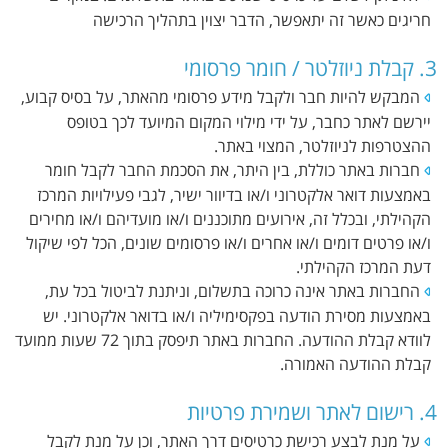
חריגים כאשר זה יתאפשר, הדבר יצוין בתהליך הרכישה
3. קבלת ניוזלטר / חומר פרסומי
המבקש להיות חבר ולקבל מידע פרסומי מהאתר, על בסיס קבוע,
יירשם לאתר כחבר, על ידי מילוי המקום המיועד לכך בטופס
ההצטרפות לניוזלטר, המצוי באתר.
חברות באתר כוללת, בין היתר, את הסכמת החבר לקבל חומר
באמצעות דואר אלקטרוני ו/או בדיוור ישיר, לגבי פעילויות המרכז
הקהילתי, ובכלל זה, אירועים מתוכננים ו/או מועדיהם ו/או מחירים
ו/או פרטים דומים ו/או אחרים ו/או פרסומים שונים, הכל לפי שיקול
דעת המרכז הקהילתי.
החברות באתר אינה כרוכה בתשלום, וניתנת לביטול בכל עת,
באמצעות מסירת הודעה בפקסימיליה ו/או בדואר אלקטרוני. יש
לוודא קבלת ההודעה. החברות באתר תיפסק בתוך 72 שעות ממועד
קבלת ההודעה האמורה.
4. רישום לאתר ושמירת פרטיות
על מנת לבצע רכישת כרטיסים דרך האתר, וכן על מנת לקבל