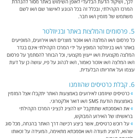
לכך, ושיקול הדעת הבלעדי לאופן השימוש באתר מסור להנהלת
המרכז הקהילתי, ובכלל זה בכל הנוגע לאישור שם ו/או לשם
משתמש של מזמין ו/או חבר.
5. פרסומים והמלצות באתר ובניוזלטר
כל פרסום ו/או המלצה ו/או אזכור מוצרים ו/או אירועים, המופיעים
באתר ו/או בניוזלטר המופץ על ידי המרכז הקהילתי אינם בגדר
המלצה מקצועית ו/או ייעוץ מקצועי, וכל הבוחר להסתמך על פרסום
ו/או המלצה ו/או אזכור כאמור, ו/או לנהוג על פיו, עושה כן על דעת
עצמו ועל אחריותו הבלעדית.
6. קבלת כרטיסים שהוזמנו
כרטיסים שיוזמנו לאירועים באמצעות האתר יתקבלו אצל המזמין
באמצעות הודעת SMS ו/או דואר אלקטרוני.
את האסמכתא שתתקבל יש להציג לנציגי המרכז הקהילתי
בראשיתו של האירוע המבוקש,
על רוכש כרטיסים, אשר ביצע רכישה דרך האתר בהנחה, מכל סוג
שהוא, להציג תעודה ו/או אסמכתא מתאימה, המעידה על זכאותו