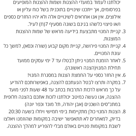
יכולתנו לעמוד במועדי ההצגות ושמות ההצגות המופיעים
בפרסומים, אך ייתכנו שינויים בתוכנית בשל כוח עליון או
אילוצים. אין אנו אחראים לשינויים אלה ולא יהיו החזרים כספים
ו/או פיצוי כלשהו בגינם בשונה מסעיף 7(ח) לעיל.
קניית המנוי מתבצעת בידיעה מראש של שמות ההצגות
המוצגות.
קניית המנוי פירושה, קניית מקום קבוע (שורה וכסא), למשך כל
עונת המנויים.
לאחר הזמנת המנוי ניתן לבטלו עד 7 ימי עסקים ממועד
תחילת המנוי(הצגה ראשונה).
אין החזר כספי על החמצת הצגות במסגרת המנוי!
במקרה ותרצו לבטל הגעתכם להצגה, באפשרותכם להודיע
על כך מראש לרכזת התרבות בכתב עד 48 שעות לפני מועד
ההצגה, אנו נעשה כמיטב יכולתנו לזכות אתכם בהצגה חלופית
במתנ"סים השכנים (אבן יהודה, תל מונד וכפר יונה)
הצגות המנוי כולן מתקיימות בימי חמישי ויחלו בשעה 20:30
בדיוק, למאחרים לא תתאפשר ישיבה במקומות שהוזמנו ויאלצו
לשבת במקומות פנויים באולם מבלי להפריע למהלך ההצגה.