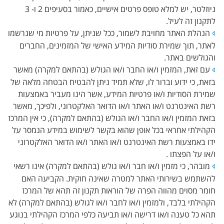
ניוזלטר, יש למלא טופס פרטים אישיים, כאמור בסעיפים 2 ו- 3
לתקנון זה לעיל.
הנהלת האתר מחויבת לשמור, ככל שניתן, על פרטיות מי שנרשמו
לאתר, תוך שמירת סודיות המידע האישי של המזמינים, החברים
והגולשים באתר.
עם זאת, המזמין ו/או החבר ו/או הגולש (בהתאם למקרה) מאשר
בזאת, כי ידוע וברור לו, שלא תמיד ניתן להבטיח הבטחה מלאה של
שמירת הסודיות ו/או פרטיות המידע, אשר הינו מעביר באמצעות
רשת האינטרנט ו/או האתר ו/או הדואר האלקטרוני, ולפיכך, מאשר
בזאת המזמין ו/או החבר ו/או הגולש (בהתאם למקרה), כי אין המרכז
הקהילתי אחראי בכל אופן שהוא בקשר לשימוש במידע הנמסר על
ידו באמצעות רשת האינטרנט ו/או האתר ו/או הדואר האלקטרוני
ו/או על הפצתו .
מובהר, כי מזמין ו/או חבר ו/או גולש (בהתאם למקרה) אינו רשאי
להשתמש בשירותי האתר למטרה שאינה חוקית. הקביעה האם
חומר מסוים מהווה הפרה של הוראות תקנון זה תהא של המרכז
הקהילתי בלבד, ולמזמין ו/או לחבר ו/או לגולש (בהתאם למקרה) לא
תהא כל טענה ו/או דרישה ו/או תביעה כלפי המרכז הקהילתי בנוגע