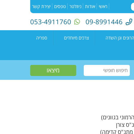
ראשי
אודות
ניוזלטר
טפסים
יצירת קשר
053-4911760
09-8991446
רונים וגן השדה
צרכים מיוחדים
ספריה
השדה"
רעים
אירועים בספריה
נים קדימה צורן
עמיתים
קטלוג הספריה
שווים צעירים
הזמנת ספרים
חוגים למיוחדים
יוצרים מקומיים
פעילות קיץ
תחרות כתיבה ארצית
"מילה במקום"