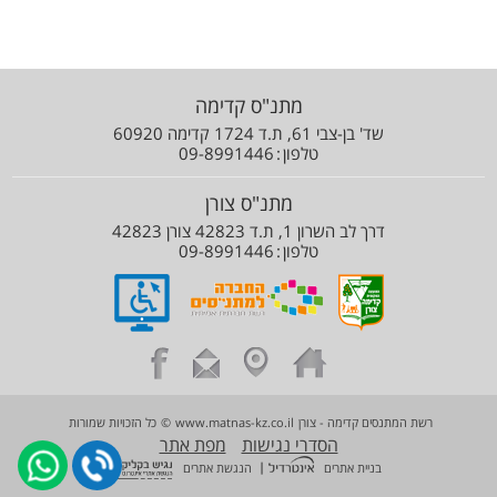
מתנ"ס קדימה
שד' בן-צבי 61, ת.ד 1724 קדימה 60920
טלפון
09-8991446
מתנ"ס צורן
דרך לב השרון 1, ת.ד 42823 צורן 42823
טלפון
09-8991446
רשת המתנסים קדימה - צורן
www.matnas-kz.co.il
©
כל הזכויות שמורות
הסדרי נגישות
מפת אתר
|
בניית אתרים
הנגשת אתרים