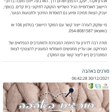
אהרון אקלר, יעקב הלפמן ושלום דרך. הארבעה ייתנו מענה ברחבי
היישוב לאוכלוסיית הגיל השלישי הזקוקה לתיקוני בית קלים. בנוסף,
יעניק הצוות תמיכה וסיוע גם למוסדות החינוך ולתנועות הנוער.
מי שזקוק לעזרה ייצור קשר עם המוקד היישובי בטלפון 106 או
בוואצאפ 054-8081587.
תודה רבה לדורון על היוזמה המבורכת ולמתנדבים הנפלאים של
הפרויקט. אנו עדיין מחפשים חשמלאי המעוניין להצטרף לצוות
המתנדבים (יש ליצור קשר עם המוקד).
סורגים באהבה
30/12/2021 06:42:28