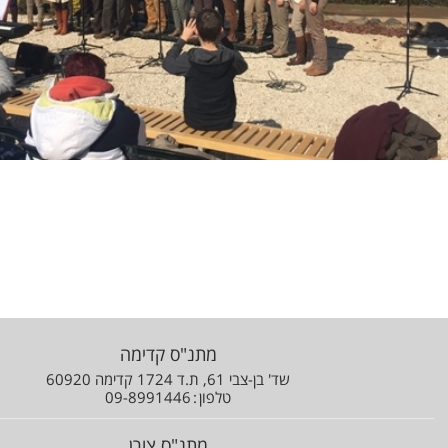
מתנ"ס קדימה
שד' בן-צבי 61, ת.ד 1724 קדימה 60920
טלפון
09-8991446
מתנ"ס צורן