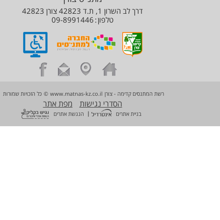
דרך לב השרון 1, ת.ד 42823 צורן 42823
טלפון
09-8991446
רשת המתנסים קדימה - צורן
www.matnas-kz.co.il
©
כל הזכויות שמורות
הסדרי נגישות
מפת אתר
|
בניית אתרים
הנגשת אתרים