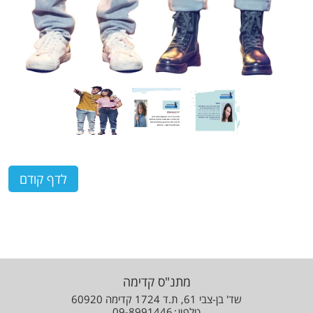
מתנ"ס קדימה
שד' בן-צבי 61, ת.ד 1724 קדימה 60920
טלפון
09-8991446