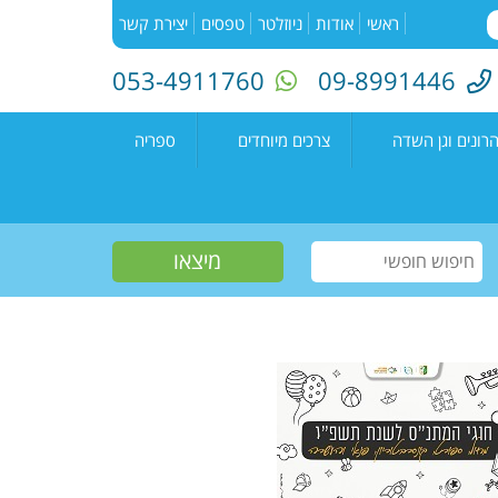
ראשי
אודות
ניוזלטר
טפסים
יצירת קשר
053-4911760
09-8991446
רונים וגן השדה
צרכים מיוחדים
ספריה
השדה"
רעים
אירועים בספריה
נים קדימה צורן
עמיתים
קטלוג הספריה
שווים צעירים
הזמנת ספרים
חוגים למיוחדים
יוצרים מקומיים
פעילות קיץ
תחרות כתיבה ארצית
"מילה במקום"