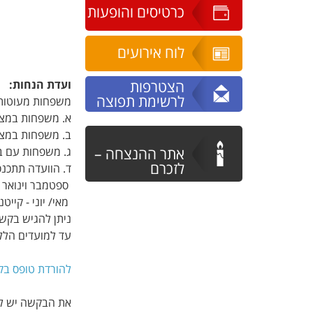
כרטיסים והופעות
לוח אירועים
הצטרפות
ועדת הנחות:
לרשימת תפוצה
משפחות מעוטות י
א. משפחות במצב
ב. משפחות במצב
אתר ההנצחה –
ג. משפחות עם בע
לזכרם
ד. הוועדה תתכנ
ספטמבר וינואר -
מאי/ יוני - קייט
ניתן להגיש בקשות עד לתאריכים 12.9.25, .26
עד למועדים הללו 
להורדת טופס בק
את הבקשה יש ל