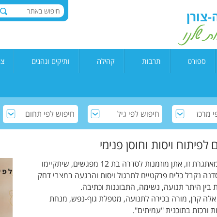
ספורט
תרבות
קהילה
ותיקים ונהנים
צה
"
משחקי כדור
מגוון אירועים לילדים
מיזם צילום
קתדרה 2026-2027
גן "
משחקי מחבט
שבת תרבות
זהות יהודית ישראלית
חוגים
צהרו
רן
ענפי התעמלות
השכרות
זית ישראלי קדימה צורן
לגוף ולנפש
קיץ של תרבות
התנדבות בקהילה
אומנויות לחימה
מנוי תאטרון למבוגרים
הקונטיינר: מיזם ציוד
לפיתוח ויסות וחוסן פנימי
שיתופי
מגמות ספורט בתי ספר
מגוון אירועים למבוגרים
בעיקר בתקופה מאתגרת זו, אתן מוזמנות לסדרה בת 12 מפגשים, שיתקיימו
דנה נקבל כלים פרקטיים לתרגול ויסות והרגעה במצבי דחק
בין היתר תנועה, נשימה, התבוננות וכתיבה.
לה קרן, מורה בכירה לתנועה, מטפלת גוף-נפש, מנחת
ות ורכזת בתוכנית "עמיתים".