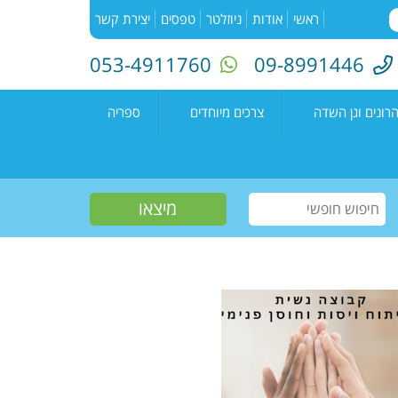
ראשי
אודות
ניוזלטר
טפסים
יצירת קשר
053-4911760
09-8991446
רונים וגן השדה
צרכים מיוחדים
ספריה
השדה"
רעים
אירועים בספריה
נים קדימה צורן
עמיתים
קטלוג הספריה
שווים צעירים
הזמנת ספרים
חוגים למיוחדים
יוצרים מקומיים
פעילות קיץ
תחרות כתיבה ארצית
"מילה במקום"