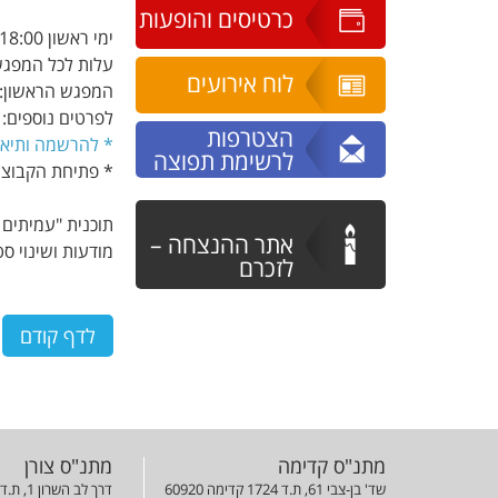
כרטיסים והופעות
ימי ראשון 19:30-18:00
עלות לכל המפגשים: 150 שקל
לוח אירועים
המפגש הראשון: 31.3.24 (משוער
לפרטים נוספים: רותי 053-3903860 או אלה 
הצטרפות
*
להרשמה ותיאו
לרשימת תפוצה
* פתיחת הקבוצה
תוכנית "עמיתים
אתר ההנצחה –
מודעות ושינוי ס
לזכרם
מתנ"ס קדימה
מתנ"ס צורן
שד' בן-צבי 61, ת.ד 1724 קדימה 60920
דרך לב השרון 1, ת.ד 42823 צורן 42823