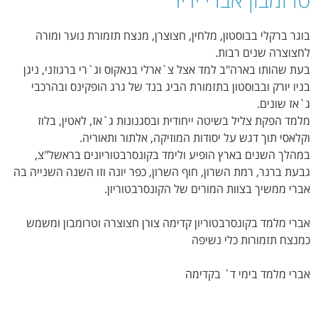
בוגר ברקלי בבוסטון, מלחין, חצוצרן, מנצח תזמורת נוער ומורה
לחצוצרה שנים רבות.
בעת שהותו בארה"ב למד אצל צ`ארלי בנאקוס וג`רי ברגוזני, ניגן
בניו יורק ובבוסטון בתזמורת הביג בנד של גרג הופקינס ובהרכבי
ג`אז שונים.
מלמד הפקת צליל בשיטה ייחודית ובסגנונות ג`אז, לאטין, בלוז
וקלאסי תוך דגש על יסודות המוזיקה, אלתור ותאוריה.
במהלך השנים בארץ הופיע ולימד בקונסרבטוריונים בראשל"צ,
גבעת ברנר, רמת השרון, חוף השרון, כפר יונה וזו השנה השנייה בה
אברי ממשיך בצוות המורים של הקונסרבטוריון.
אברי מלמד בקונסרבטוריון קדימה צורן חצוצרה וטרומבון ומשמש
כמנצח תזמורות כלי נשיפה
אברי מלמד בימי ד` בקדימה