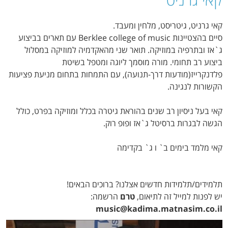
קאי גרניט, גיטריסט, מלחין ומעבד.
סיים בהצטיינות Berklee college of music עם תארים בביצוע
ג`אז ובתרפיה במוזיקה. תואר שני מהאקדמיה למוזיקה במסלול
ביצוע רב תחומי. מורה מוסמך ליוגה ומטפל בשיטת
פלדנקרייז(מודעות דרך-תנועה), עם התמחות בתחום מניעת פציעות
הקשורות לנגינה.
קאי בעל ניסיון רב שנים בהוראת גיטרה בכלל ומוזיקה בפרט, כולל
הגשה לבגרות ברסיטל ג`אז ופופ רוק.
קאי מלמד בימים ב` ו ג` בקדימה
תלמידים/תלמידות חדשים אצלנו? ברוכים הבאים!
יש לפנות למייל זה לתיאום,
טרם
הרשמה:
music@kadima.matnasim.co.il