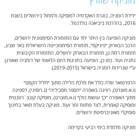
ילידת רומניה, בוגרת האקדמיה למוסיקה ולמחול בירושלים בשנת
2016, בהדרכת ביביאנה גולדנטל.
מוניקה הופיעה בין היתר יחד עם התזמורת הסימפונית ירושלים,
הרכב הבארוק ״פיניקס״, תזמורת הסימפונייטה הישראלית באר שבע,
תזמורת רמת גן, תזמורת הבארוק ירושלים, התזמורת הקיבוצית
נתניה ועוד. כמו כן, הופיעה בחגיגות היום הלאומי של רומניה שאורגן
ע”י שגרירות רומניה בישראל (2019-2015).
הרפרטואר שלה כולל את מלכת הלילה מתוך ״חליל הקסם״
(ו.א.מוצרט), רוזינה באופרה ״הספר מסביליה״ (ג.רוסיני), דספינה
מתוך האופרה ״כך עושות כולן״ (ו.א.מוצרט), מוסיקה קונצ`רטנטית
ומוסיקה קאמרית, לצד מחזות זמר ועוד. מוניקה בעלת תואר בחינוך
מוסיקלי מאוניברסיטת ירושלים.
מוניקה מלמדת בימי רביעי בקדימה