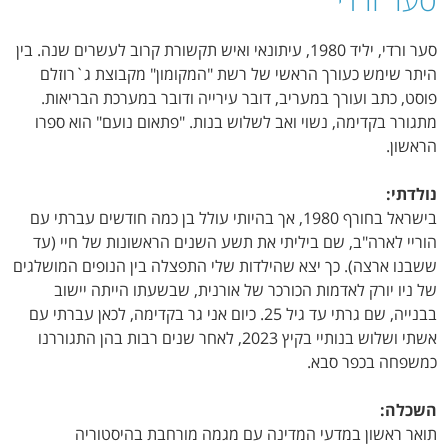
סער ורדי, יליד 1980, עיתונאי ואיש תקשורת קרוב לעשרים שנה. בין
היתר שימש כעורך הראשי של רשת "המקומון" מקבוצת ג`רוזלם
פוסט, כתב ועורך במעריב, דובר עירייה ודובר במערכת הבריאות.
מתגורר בקדימה, נשוי ואב לשלוש בנות. "פתאום נועם" הוא ספרו
הראשון.
נולדתי:
בישראל בחורף 1980, אך בהיותי עולל בן כמה חודשים עברתי עם
הוריי לארה"ב, שם ביליתי את תשע השנים הראשונות של חיי (עד
ששבנו ארצה). כך יצא שהילדות שלי התפצלה בין הנופים המושלגים
של ניו יורק לאדמות הכורכר של אורנית, שבשעתו הייתה יישוב
בבנייה, שם גרתי עד גיל 25.
כיום אני גר
בקדימה, לכאן עברתי עם
אשתי ושלוש בנותיי בקיץ 2023, לאחר שנים רבות בהן התגוררנו
כמשפחה בכפר סבא.
השכלה:
תואר ראשון במדעי המדינה עם מגמה מורחבת בהיסטוריה