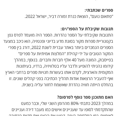
ספרים שכתבתי:
"פתאום נועם", הוצאת כנרת זמורה דביר, ישראל 2022.
תגובות שקיבלת על הספר/ים:
התגובות שקיבלתי על הספר נהדרות. הספר היה מועמד לפרס גפן
בקטגוריית ספרות מקור בסוגת מדע בדיוני ופנטזיה, הוא כיכב במצעד
הספרים הנמכרים ביותר באתר עברית לשנת 2022, דורג בין ספרי
המקור הטובים על ידי קהילת "המלצות אמיתיות על ספרים"
בפייסבוק, המונה מעל 40 אלף חברות וחברים. בנוסף, במהלך
קידומו נהניתי להופיע ולדבר עליו בטלוויזיה, ברדיו, בעיתונות
המקומית והארצית, לקדם אותו בעשרות חנויות ספרים ברחבי הארץ
ואף להעביר הרצאות אודות תהליך הכתיבה בפני קהלים שונים. זו
בהחלט הייתה חוויה נהדרת שאשמח לחזור עליה בשנית.
האם מתוכנן ספר נוסף לפרסום?
במהלך 2023 כתבתי 80% מהרומן השני שלי, וכבר כמעט
שהתקדמתי לסופו עד שעניינים אישים כמו מעבר דירה ועניינים
לאומיים, כמו המלחמה בעזה, קטעו את הרצף ואת חדוות הכתיבה.