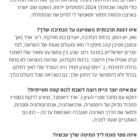
כולי תקווה שבמהלך 2024 התותחים יידומו, השקט שוב ישרור
בארצנו והמוזה תחזור ותאפשר לי לסיים את שהתחלתי.
איזו דמות תרבותית השפיעה על הכתיבה שלך?
וואו, יש המון. ברמת הכתיבה, יוצרים כמו מורקמי, ריצ`ארד באך
וכמובן סטיבן קינג סיפקו לי מאז ומעולם שעות של השראה, לצד
יוצרים ישראליים במנעד רחב שנע בין עמוס עוז ומאיר שלו לאתגר
קרת ואפילו אילן הייטנר. ברמת הקולנוע, שהיווה השראה לא פחות
גדולה לכתיבתי, ג`יימס קמרון תמיד היה המודל שלי לאיך לחלום
בגדול ולא להתפשר על החזון שלך, גם כשנראה שכל העולם נגדך.
עם איזה יוצר היית רוצה לשבת לכוס קפה חווייתית?
דווקא עם מחבר ספרי העיון ג`ארד דיאמונד, שיודע לרקוח בספריו
תמהיל מדויק של היסטוריה, ארכיאולוגיה, אנתרופולוגיה וספרות,
ולתאר את הדרך הארוכה שעברה האנושות עד כה – כמו גם
האתגרים שעוד לפניה.
איזה ספר מונח ליד המיטה שלך עכשיו?