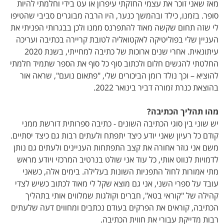
מאז שאני זוכר את עצמי החזקתי עיפרון או עט בידי וחלמתי להיות
סופר. בזמנו, כילד ובהמשך כנער, היו הרבה מבוגרים סביבי שהטיפו
לי שזה תחום שקשה מאוד להתפרנס ממנו ולכן בבגרותי הפניתי את
העניין שלי בפוליטיקה לאקטואליה לטובת קריירה בכתיבה ועריכה
עיתונאית. אחרי שנים ארוכות של כתיבה למחייתי, בשנת 2020
החלטתי להגשים חלום ולכתוב סוף כל סוף את הספר שתמיד חלמתי
להוציא – וכך נולד רומן הביכורים שלי, "פתאום נועם", שראה אור
בהוצאת כנרת זמורה דביר בינואר 2022.
מהו תהליך הכתיבה?
יש שוני בין סוגי הכתיבה השונים - כתיבה ספרותית דורשת ממני
קודם כל רעיון שאני יודע כיצד יתפתח ולעתים רבות גם כיצד יסתיים.
משם אני גוזר אחורה את קצב התפתחות העניינים ולעתים גם נותן
לדמויות לנווט אותי, כל עוד אני שולט בנרטיב המרכזי ויודע מראש
מתי אמורות לחול התפניות השונות בעלילה. בימים אלה, כשאני
עובד על ספרי השני, אני גם מוצא שקל לי מאוד לכתוב כשיש לצדי
קהילה של "קוראי בטא", חברים וקולגות שמלווים אותי בתהליך
הכתיבה, קוראים את הפרקים בעודם נכתבים ומחווים דעה שלעתים
רבות מדייקת עבורי את חווית הכתיבה.