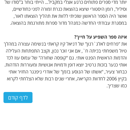
יותר מדי ספרים פתוחים כרגע אצלי במקביל... הייתי בוחר ב"סודו של
וסיליו", רומן היסטורי שיצא בהוצאת כנרת זמורה לפני כחודשיים,
ואשר היה הספר הראשון שזכיתי ללוות את תהליך הוצאתו לאור,
במסגרת עבודתי החדשה כמנהל מדור ספרות מתורגמת בהוצאה.
איזה ספר השפיע על חייך?
את "פרחים לאלג`רנון" של דניאל קיז קראתי בנשימה עצורה במהלך
טיול משפחתי בכיתה ח`, אם אני זוכר נכון, וקצב התפתחות העלילה
והדמות הראשית הפנט אותי. גם "קופסה שחורה" של עמוס עוז לכד
אותי כנער בזכות נרטיב יוצא דופן ודמויות אנושיות ומעוררות הזדהות.
כבחור צעיר, "אשתו של הנוסע בזמן" של אודרי ניפנגר החזיר אותי
בקיץ 2006 לחדוות הקריאה, אחרי שנים רבות שלא הצלחתי לקרוא
כמו שצריך.