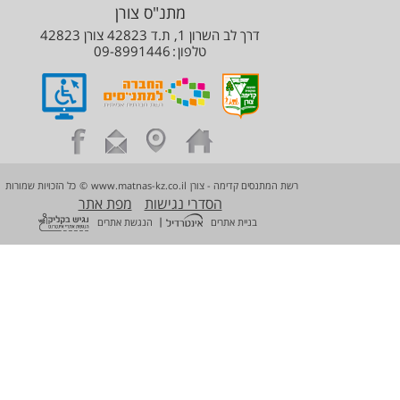
מתנ"ס צורן
דרך לב השרון 1, ת.ד 42823 צורן 42823
טלפון
09-8991446
רשת המתנסים קדימה - צורן
www.matnas-kz.co.il
©
כל הזכויות שמורות
הסדרי נגישות
מפת אתר
|
בניית אתרים
הנגשת אתרים