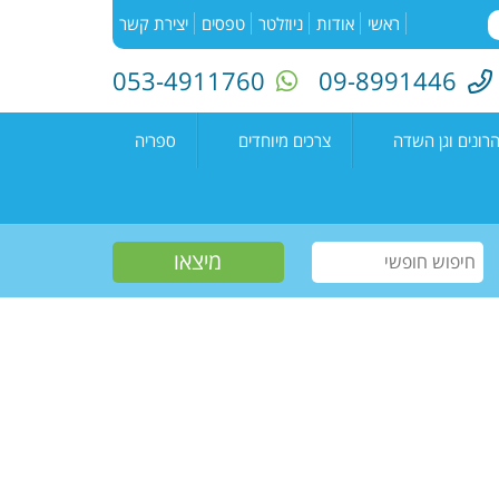
ראשי
אודות
ניוזלטר
טפסים
יצירת קשר
053-4911760
09-8991446
רונים וגן השדה
צרכים מיוחדים
ספריה
השדה"
רעים
אירועים בספריה
נים קדימה צורן
עמיתים
קטלוג הספריה
שווים צעירים
הזמנת ספרים
חוגים למיוחדים
יוצרים מקומיים
פעילות קיץ
תחרות כתיבה ארצית
"מילה במקום"