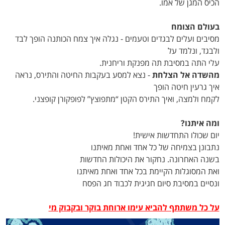
הכיס המגן של אמו.
בעולם הצומח
מסיבים ועלים לבגדים וטעמים - נגלה איך צמח הכותנה הופך לבד
ולבגד, ונלמד על
עלי התה במסיבת תה מפנקת וריחנית.
מהשדה אל הצלחת
- נצא למסע בעקבות החיטה והתירס, נראה
איך גרעין חיטה הופך
לקמח ולמצה, ואיך התירס הקטן “מתפוצץ” לפופקורן קופצני.
ומה איתנו?
יום שכולו התחדשות אישית!
נתבונן בצמיחה של כל אחד ואחת מאיתנו
בשנה האחרונה. נחקור את היכולות החדשות
ואת המסוגלות הקיימת בכל אחד ואחת מאיתנו
ונסיים במסיבת סיום חגיגית לכבוד חג הפסח
על כל משתתף להביא עימו ארוחת בוקר ובקבוק מי