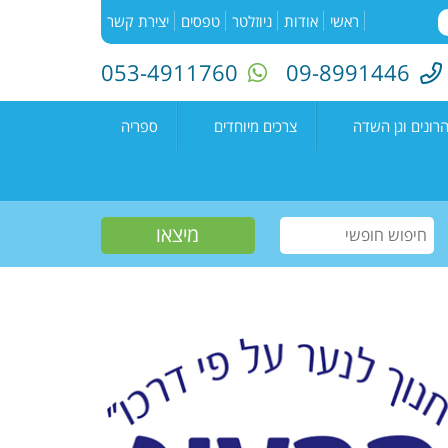
ראשי
אודות
ניוזלטר
טפסים
יצירת קשר
053-4911760
09-8991446
רונים וגן השדה
צרכים מיוחדים
ספריה
השדה"
רעים
אירועים בספריה
נים קדימה צורן
עמיתים
קטלוג הספריה
שווים צעירים
הזמנת ספרים
חוגים למיוחדים
יוצרים מקומיים
פעילות קיץ
תחרות כתיבה ארצית
"מילה במקום"