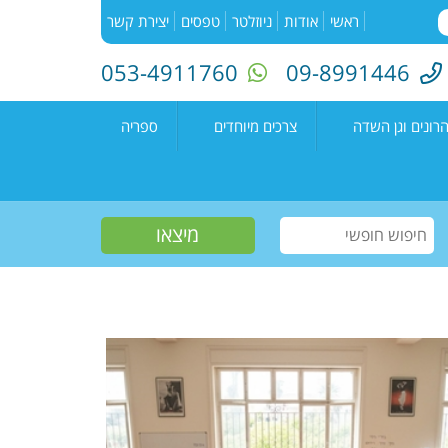
ראשי
אודות
ניוזלטר
טפסים
יצירת קשר
053-4911760
09-8991446
רונים וגן השדה
צרכים מיוחדים
ספריה
השדה"
רעים
אירועים בספריה
נים קדימה צורן
עמיתים
קטלוג הספריה
שווים צעירים
הזמנת ספרים
חוגים למיוחדים
יוצרים מקומיים
פעילות קיץ
תחרות כתיבה ארצית
"מילה במקום"