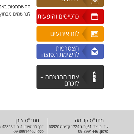
שעורי תיאוריה
ההשתתפות באנסמ
לנרשמים מבחוץ בעלות של
כרטיסים והופעות
לוח אירועים
הצטרפות
לרשימת תפוצה
אתר ההנצחה –
לזכרם
מתנ"ס קדימה
מתנ"ס צורן
שד' בן-צבי 61, ת.ד 1724 קדימה 60920
דרך לב השרון 1, ת.ד 42823 צורן 42823
טלפון
09-8991446
טלפון
09-8991446