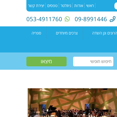
ראשי
אודות
ניוזלטר
טפסים
יצירת קשר
053-4911760
09-8991446
רונים וגן השדה
צרכים מיוחדים
ספריה
השדה"
רעים
אירועים בספריה
נים קדימה צורן
עמיתים
קטלוג הספריה
שווים צעירים
הזמנת ספרים
חוגים למיוחדים
יוצרים מקומיים
פעילות קיץ
תחרות כתיבה ארצית
"מילה במקום"