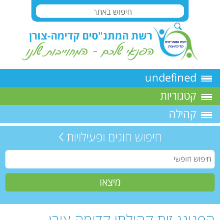
undefined
קטגוריות
קהילה
חיפוש חוגים ופעילויות
הפנינג זית קהילתי קדימה צורן