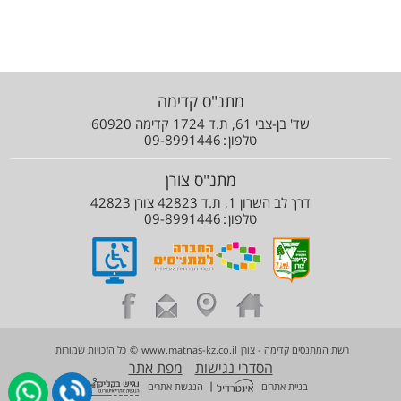
מתנ"ס קדימה
שד' בן-צבי 61, ת.ד 1724 קדימה 60920
טלפון
09-8991446
מתנ"ס צורן
דרך לב השרון 1, ת.ד 42823 צורן 42823
טלפון
09-8991446
רשת המתנסים קדימה - צורן
www.matnas-kz.co.il
©
כל הזכויות שמורות
הסדרי נגישות
מפת אתר
|
בניית אתרים
הנגשת אתרים