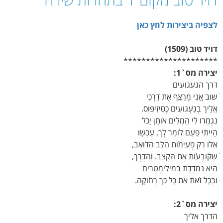
לצפיה ביצירות לחץ כאן
דויד טוב (1509)
*********************
יצירה מס`1:
דרך הגעגועים
ׁשּוב אֲנִי מְרַצֵּף אֶת דַרְכִי
אֵּלַיך בְגַעְּגּועִים כְסִיזִיפּוס.
נִגְמְרו לִי הַמִלִים אֹותָן יָכֹל
הָיִיתִי פַעַם לֹומַר לְָך, עַכְׁשָו
אֵּלו רַק פְעִימֹות הַלֵּב הַדֹואֵּב,
ׁשֶּקֹובְעֹות אֶת הַּקֶצֶב. וְהַדֶרְֶך,
הִיא נִמְדֶדֶת בְמִילִימֶטְרִים
ּובְכָל זֹאת אַת כָל כך רְחֹוקָה.
יצירה מס`2:
הדרך אליך