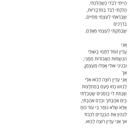
הָיִיתִי לְבַדִי כְׁשֶהָלַכְתִי.
הָלַכְתִי לְבַד בַמִדְבָרִּיֹות,
ׁשֶבֵּרֵּאתִי לְעַצְמִי מֵּחַּיִים,
בַדְרָכִים
ׁשֶבִתַקְתִי לְעַצְמִי מֵּאָדָם.
אֲנִי
עֲדַיִן זֹוחֵּל לְתֻמִי בְׁשּולֵּי
הַנְׁשָמֹות הָאֲבּודֹות מִמֶנִי,
ּובְגִינִי אּולַי אֲפִלו מֵּעַצְמָן.ְַ
אָך
אֲנִי עֲדַיִן רֹוצֶה לָבֹוא אֵּלֶי
לָבוׁש כְמו פַעַם בַמַחְלָצֹות
ׁשֶנָתַת לִי בַזְמַנִים ׁשֶטָבַלְתִי
בְיַם אַהֲבָתך ובְדָם אַהֲבָתִי,ַ
אֶלָא ׁשֶלֹא נֹותָר בִי עֹוד כֹוחָ
לְגַהֵּץ אֶת הַבְגְָדִים לִכְבֹוד
אך אֲנִי עֲדַיִן רֹוצֶה לָבֹוא.