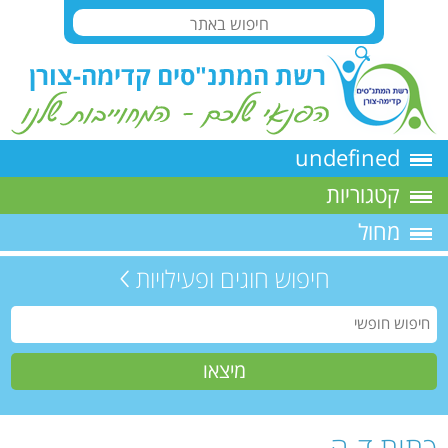
undefined
קטגוריות
מחול
חיפוש חוגים ופעילויות
כתות ד-ה