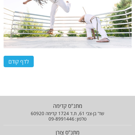
מתנ"ס קדימה
שד' בן-צבי 61, ת.ד 1724 קדימה 60920
טלפון
09-8991446
מתנ"ס צורן