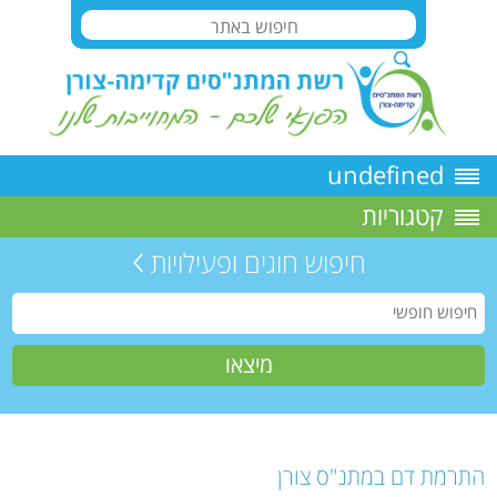
undefined
קטגוריות
חיפוש חוגים ופעילויות
התרמת דם במתנ"ס צורן