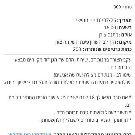
סדורי
300
תאריך
16/07/26
יום חמישי
בשעה
16:00
אולם
מתנס צורן
מיקום
דרך לב השרון פינת השקמה צורן
כמות כרטיסים שנותרה
200
עקב הצורך במנות דם, שירותי הדם של מגן דוד מקיימים מבצע
התרמת דם.
שימו לב - מנת דם מצילה שלושה אנשים!
יש להצטייד בתעודה רשמית הכוללת תמונה: ת.ז/דרכון/רישיון נהיגה.
* אם טרם מלאו לך 18 שנה יש להציג אישור הורים המתיר תרומת
דם.
* חשוב לאכול ולשתות טרם תרומת הדם .
* תרומתך תעניק ביטוח דם לשנה לך ולמשפחתך.
בכדי להימנע מהתקהלות ולמען הסדר,
יש ללחוץ כאן ולקבוע