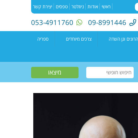
ראשי
אודות
ניוזלטר
טפסים
יצירת קשר
053-4911760
09-8991446
רונים וגן השדה
צרכים מיוחדים
ספריה
השדה"
רעים
אירועים בספריה
נים קדימה צורן
עמיתים
קטלוג הספריה
שווים צעירים
הזמנת ספרים
חוגים למיוחדים
יוצרים מקומיים
פעילות קיץ
תחרות כתיבה ארצית
"מילה במקום"