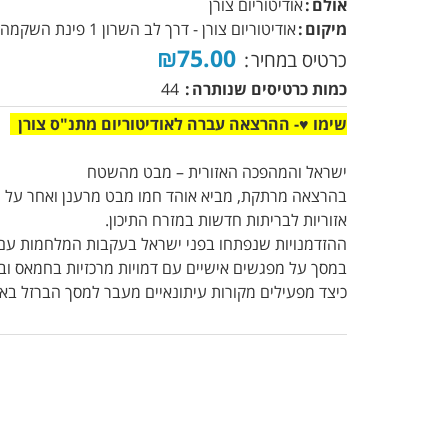
אולם
אודיטוריום צורן
מיקום
אודיטוריום צורן - דרך לב השרון 1 פינת השקמה, צורן
₪75.00
כרטיס במחיר
כמות כרטיסים שנותרה
44
שימו ♥- ההרצאה עברה לאודיטוריום מתנ"ס צורן
ישראל והמהפכה האזורית – מבט מהשטח
בהרצאה מרתקת, מביא אוהד חמו מבט מרענן ואחר על מ
אזוריות לבריתות חדשות במזרח התיכון.
ההזדמנויות שנפתחו בפני ישראל בעקבות המלחמות עם 
במסך על מפגשים אישיים עם דמויות מרכזיות בחמאס ובא
כיצד מפעילים מקורות עיתונאיים מעבר למסך הברזל באי