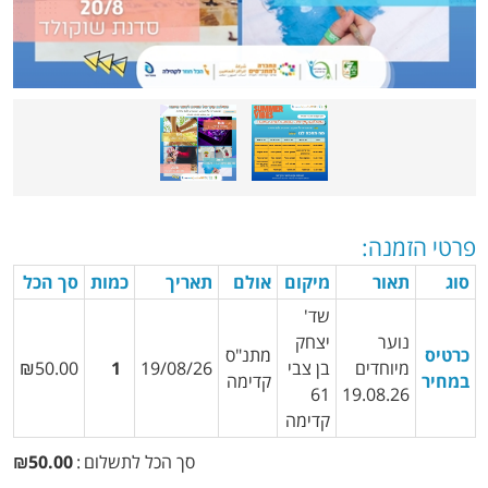
פרטי הזמנה:
סוג
תאור
מיקום
אולם
תאריך
כמות
סך הכל
שד'
נוער
יצחק
כרטיס
מתנ"ס
מיוחדים
בן צבי
19/08/26
₪50.00
במחיר
קדימה
61
19.08.26
קדימה
סך הכל לתשלום
סך
50.00