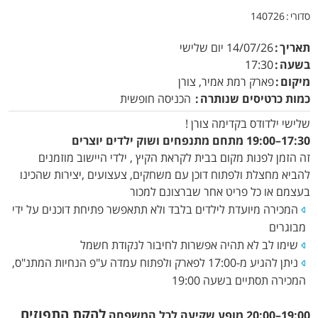
סדורי
140726
תאריך
14/07/26
יום שלישי
בשעה
17:30
מיקום
פארק רמת אמיר, צורן
כמות כרטיסים שנותרה
הכניסה חופשית
שלישי ילדודס בקדימה צורן !
17:30–19:00 מתחם מתנפחים ושוק ילדים יוצרים
זה הזמן לפנות מקום בבית לקראת הקיץ , ילדי היישוב מוזמנים
להביא מחצלת ולפתוח דוכן עם משחקים, צעצועים ,יצירות שהכינו
בעצמם או כל פריט אחר שברצונם למכור
המכירה מיועדת לילדים בלבד ולא תתאפשר פתיחת דוכנים על ידי
מבוגרים
שימו לב לא תהיה אפשרות לחיבור לנקודת חשמל
ניתן להגיע מ-17:00 לפארק ולפתוח עמדה ע"פ הנחיות המתנ"ס,
המכירה תסתיים בשעה 19:00
להקת התפוזים
19:00–20:00 מופע שקיעה לכל המשפחה