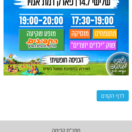
לדף הקודם
מתנ"ס קדימה