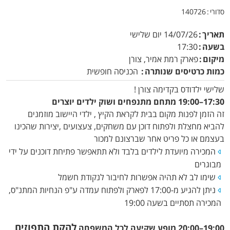
סדורי
140726
תאריך
14/07/26
יום שלישי
בשעה
17:30
מיקום
פארק רמת אמיר, צורן
כמות כרטיסים שנותרה
הכניסה חופשית
שלישי ילדודס בקדימה צורן !
17:30–19:00 מתחם מתנפחים ושוק ילדים יוצרים
זה הזמן לפנות מקום בבית לקראת הקיץ , ילדי היישוב מוזמנים
להביא מחצלת ולפתוח דוכן עם משחקים, צעצועים ,יצירות שהכינו
בעצמם או כל פריט אחר שברצונם למכור
המכירה מיועדת לילדים בלבד ולא תתאפשר פתיחת דוכנים על ידי
מבוגרים
שימו לב לא תהיה אפשרות לחיבור לנקודת חשמל
ניתן להגיע מ-17:00 לפארק ולפתוח עמדה ע"פ הנחיות המתנ"ס,
המכירה תסתיים בשעה 19:00
להקת התפוזים
19:00–20:00 מופע שקיעה לכל המשפחה