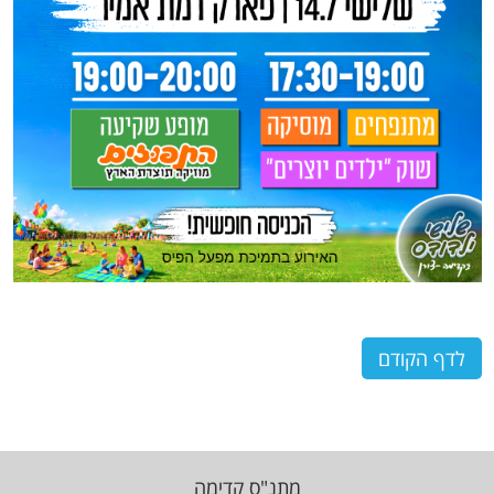
לדף הקודם
מתנ"ס קדימה