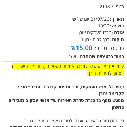
סדורי
210726
תאריך
21/07/26
יום שלישי
בשעה
18:30
אולם
מרכז העסקים צורן
מיקום
דרך לב השרון 1
₪15.00
כרטיס במחיר
כמות כרטיסים שנותרה
169
שימו ♥ האירוע עבר למרכז היזמות והעסקים (רחוב לב השרון 1)
בסמוך למתנ"ס צורן
עופר גל, איש העסקים, יו״ר ומייסד קבוצת ״הדיה״ מגיע
לקדימה-צורן
מפגש נוסף במסגרת סדרת האירוח של אנשי עסקים מובילים
במשק!
כל ההכנסות מהאירוע יועברו לטובת פעילות מועדון שווים.