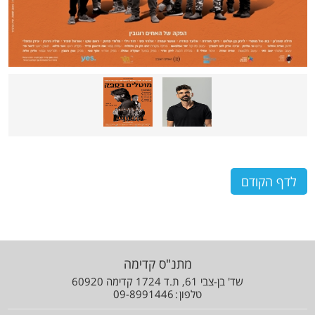
לדף הקודם
מתנ"ס קדימה
שד' בן-צבי 61, ת.ד 1724 קדימה 60920
טלפון
09-8991446