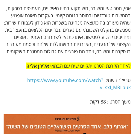
אסי, תסריטאי ומשורר, חש תקוע בחייו האישיים, העמוסים בספקות,
במחשבות טורדניות ובחוסר מנוחה קיומי. בעקבות תאונת אופנוע
שהיה מעורב בה כתוצאה מנהיגה בשכרות הוא נידון לעבודות שירות:
מפגשים במקלט השכונתי עם נערים עבריינים הכלואים במעצר בית
ומחויבים להגיע לפגישות איתו כתנאי לשחרורם העתידי. אופיים
הקיצוני של הנערים, האנרגיות המשתוללות שלהם וקסמם מעוררים
בו סקרנות ומשיכה, ויחד הם פורצים את גבולות המסגרת השיקומית.
לאחר הקרנת הסרט יתקיים שיח עם הבמאי
אלירן אליה
טריילר רשמי:
https://www.youtube.com/watch?
v=sxI_MRIIauk
משך הסרט : 88 דקות