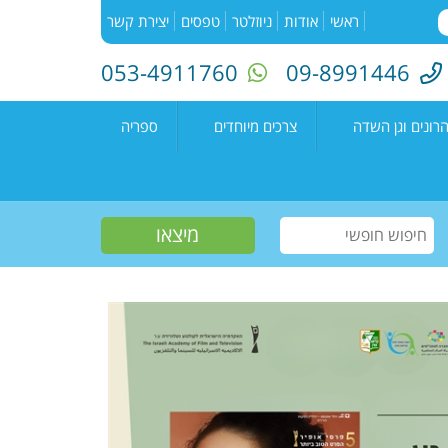
ראשי
אודות
ניוזלטר
טפסים
יצירת קשר
053-4911760
09-8991446
רונים וגן השדה
צרכים מיוחדים
ספריה
השדה"
רעים
אירועים בספריה
נים קדימה צורן
עמיתים
קטלוג הספריה
שווים צעירים
הזמנת ספרים
חוגים למיוחדים
יוצרים מקומיים
פעילות קיץ
תחרות כתיבה ארצית
"מילה במקום"