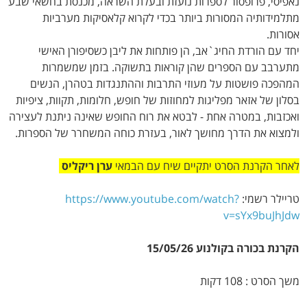
נאפיסי, פרופסור לספרות נועזת ובעלת השראה, מכנסת בחשאי שבע
מתלמידותיה המסורות ביותר בכדי לקרוא קלאסיקות מערביות
אסורות.
יחד עם הורדת החיג`אב, הן פותחות את ליבן כשסיפורן האישי
מתערבב עם הספרים שהן קוראות בתשוקה. בזמן שמשמרות
המהפכה פושטות על מעוזי התרבות וההתנגדות בטהרן, הנשים
בסלון של אזאר מפליגות למחוזות של חופש, חלומות, תקוות, ציפיות
ואכזבות, במטרה אחת - לבטא את רוח החופש שאינה ניתנת לעצירה
ולמצוא את הדרך מחושך לאור, בעזרת כוחה המשחרר של הספרות.
לאחר הקרנת הסרט יתקיים שיח עם הבמאי
ערן ריקליס
טריילר רשמי:
https://www.youtube.com/watch?
v=sYx9buJhJdw
הקרנת בכורה בקולנוע 15/05/26
משך הסרט : 108 דקות