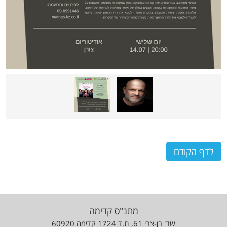
לדף הקודם
מתנ"ס קדימה
שד' בן-צבי 61, ת.ד 1724 קדימה 60920