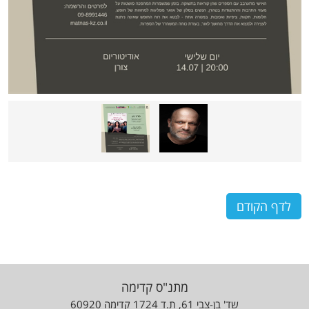
לדף הקודם
מתנ"ס קדימה
שד' בן-צבי 61, ת.ד 1724 קדימה 60920