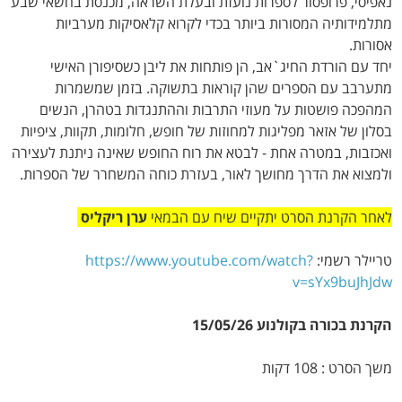
נאפיסי, פרופסור לספרות נועזת ובעלת השראה, מכנסת בחשאי שבע
מתלמידותיה המסורות ביותר בכדי לקרוא קלאסיקות מערביות
אסורות.
יחד עם הורדת החיג`אב, הן פותחות את ליבן כשסיפורן האישי
מתערבב עם הספרים שהן קוראות בתשוקה. בזמן שמשמרות
המהפכה פושטות על מעוזי התרבות וההתנגדות בטהרן, הנשים
בסלון של אזאר מפליגות למחוזות של חופש, חלומות, תקוות, ציפיות
ואכזבות, במטרה אחת - לבטא את רוח החופש שאינה ניתנת לעצירה
ולמצוא את הדרך מחושך לאור, בעזרת כוחה המשחרר של הספרות.
לאחר הקרנת הסרט יתקיים שיח עם הבמאי
ערן ריקליס
טריילר רשמי:
https://www.youtube.com/watch?
v=sYx9buJhJdw
הקרנת בכורה בקולנוע 15/05/26
משך הסרט : 108 דקות