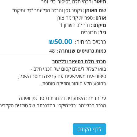
תיאור
חכמי חלם בסיפור וכלי זמר
שם האומן
נקטר גפן והרכב הכליזמר "כליזמיקס"
אולם
ספריית קדימה צורן
מיקום
דרך לב השרון 1
גיל
מבוגרים
₪50.00
כרטיס במחיר
כמות כרטיסים שנותרה
48
חכמי חלם בסיפור וכליזמר
בואו לצלול לעולם קסום של חכמי חלם -
סיפורי-עם משעשעים עם קריצה ומוסר השכל,
במופע מלא הומור ומוזיקה סוחפת.
על הבמה: השחקנית והזמרת נקטר גפן ואיתה
הרכב הכליזמר "כליזמיקס" בהדרכתה של סולנית הקלרינט
לדף הקודם