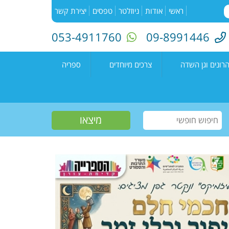
ראשי
אודות
ניוזלטר
טפסים
יצירת קשר
053-4911760
09-8991446
רונים וגן השדה
צרכים מיוחדים
ספריה
השדה"
רעים
אירועים בספריה
נים קדימה צורן
עמיתים
קטלוג הספריה
שווים צעירים
הזמנת ספרים
חוגים למיוחדים
יוצרים מקומיים
פעילות קיץ
תחרות כתיבה ארצית
"מילה במקום"