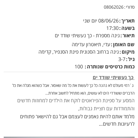
סדורי
08062026
תאריך
08/06/26
יום שני
בשעה
17:30
תיאור
גינה מספרת - כך נעשיתי שודד ים
שם האומן
עדי, תיאטרון עדימה
מיקום
גינה ברחוב הסנונית פינת הסנפיר, קדימה
גיל
3-7
כמות כרטיסים שנותרה
100
כך נעשיתי שודד ים
ג´רמי מעולם לא נהנה כל כך לעשות את כל מה שאסור. אבל כשהוא מגלה את כל
הדברים ששודדי הים לא עושים, הוא מתחיל לחשוב אחרת…
המסע על ספינת הפיראטים לוקח את הילדים למחוזות חדשים
והתמודדות עם חציית גבולות,
מלמד אותם להיות נאמנים לעצמם אבל גם להישאר פתוחים
לרעיונות חדשים…