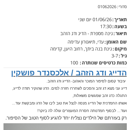
סדורי
01062026
תאריך
01/06/26
יום שני
בשעה
17:30
תיאור
גינה מספרת - הדיג ודג הזהב
שם האומן
עדי, תיאטרון עדימה
מיקום
גינת בנה ביתך, רחוב היען, קדימה
גיל
3-7
כמות כרטיסים שנותרה
100
הדייג ודג הזהב / אלכסנדר פושקין
עיבוד קסום לסיפור המוכר והאהוב- הדייג ודג הזהב.
דייג עני מצא דג זהב והסכים לשחררו חזרה למים. הדג שהוקיר תודה לדייג,
התגלה כדג זהב שמגשים משאלות,
אשתו החמדנית של הדייג מנסה לנצל את טוב ליבו של הדג ומבקשת עוד...
ועוד... לבסוף חמדנותה חסרת המעצורים עולה לה ביוקר!
רק בעזרתם של הילדים נצליח יחד להגיע לסוף הטוב של הסיפור.