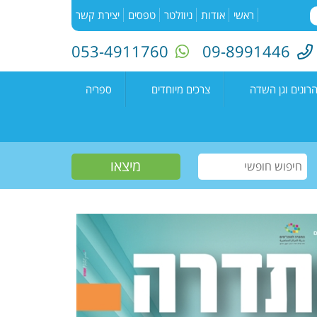
ראשי
אודות
ניוזלטר
טפסים
יצירת קשר
053-4911760
09-8991446
רונים וגן השדה
צרכים מיוחדים
ספריה
השדה"
רעים
אירועים בספריה
נים קדימה צורן
עמיתים
קטלוג הספריה
שווים צעירים
הזמנת ספרים
חוגים למיוחדים
יוצרים מקומיים
פעילות קיץ
תחרות כתיבה ארצית
"מילה במקום"