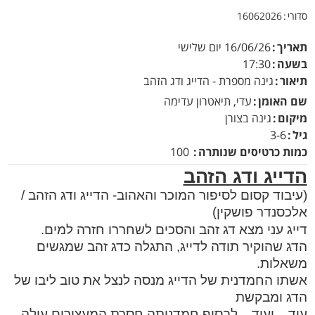
סדורי
16062026
תאריך
16/06/26
יום שלישי
בשעה
17:30
תיאור
גינה מספרת - הדייג ודג הזהב
שם האומן
עדי, תיאטרון עדימה
מיקום
גינה בצורן
גיל
3-6
כמות כרטיסים שנותרה
100
הדייג ודג הזהב
(עיבוד קסום לסיפור המוכר והאהוב- הדייג ודג הזהב /
אלכסנדר פושקין)
דייג עני מצא דג זהב והסכים לשחררו חזרה למים.
הדג שהוקיר תודה לדייג, התגלה כדג זהב שמגשים
משאלות.
אשתו החמדנית של הדייג מנסה לנצל את טוב ליבו של
הדג ומבקשת
עוד... ועוד... לבסוף חמדנותה חסרת המעצורים עולה