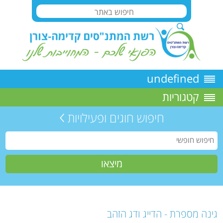
undefined
קטגוריות
חיפוש חוגים ופעילויות
גינה מספרת - הדייג ודג הזהב