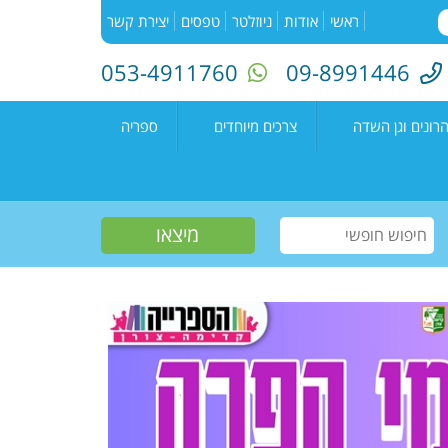
ראשי
אודות
ניוזלטר
טפסים
יצירת קשר
053-4911760
09-8991446
רונים וגן השדה
צרכים מיוחדים
ספריה
השדה"
רעים
אירועים בספריה
נים קדימה צורן
עמיתים
קטלוג הספריה
שווים צעירים
הזמנת ספרים
חוגים למיוחדים
יוצרים מקומיים
פעילות קיץ
תחרות כתיבה ארצית
"מילה במקום"