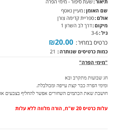
תיאור
שעת סיפור - מימי הפרה
שם האומן
מעיין נאטף
אולם
ספריית קדימה צורן
מיקום
דרך לב השרון 1
גיל
3-6
₪20.00
כרטיס במחיר
כמות כרטיסים שנותרה
21
"מימי הפרה"
חג שבועות מתקרב ובא
ומימי הפרה כבר קצת עייפה ומבולבלת.
חושבת שאת הכתמים השחורים אפשר להחליף בצבעים אח
עלות כרטיס 20 ש"ח, הורה מלווה ללא עלות