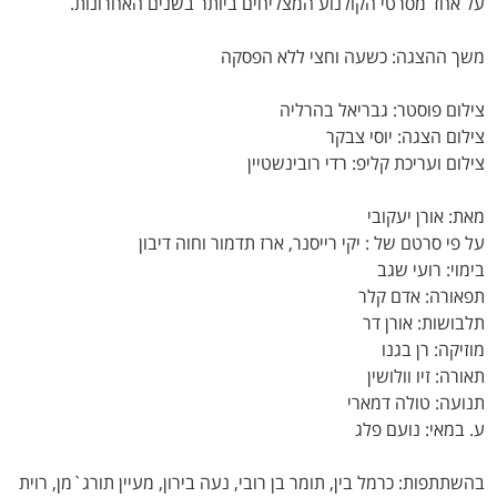
על אחד מסרטי הקולנוע המצליחים ביותר בשנים האחרונות.
משך ההצגה: כשעה וחצי ללא הפסקה
צילום פוסטר: גבריאל בהרליה
צילום הצגה: יוסי צבקר
צילום ועריכת קליפ: רדי רובינשטיין
מאת: אורן יעקובי
על פי סרטם של : יקי רייסנר, ארז תדמור וחוה דיבון
בימוי: רועי שגב
תפאורה: אדם קלר
תלבושות: אורן דר
מוזיקה: רן בגנו
תאורה: זיו וולושין
תנועה: טולה דמארי
ע. במאי: נועם פלג
בהשתתפות: כרמל בין, תומר בן רובי, נעה בירון, מעיין תורג`מן, רוית