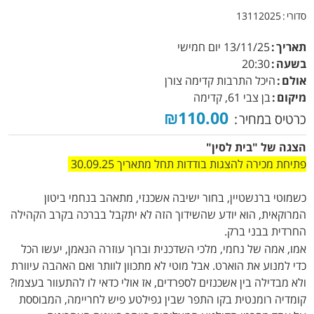
סדורי
13112025
תאריך
13/11/25
יום חמישי
בשעה
20:30
אולם
היכל התרבות קדימה צורן
מיקום
בן צבי 61, קדימה
₪110.00
כרטיס במחיר
הצגה של "בית לסין"
פתיחת מכירה להצגות בודדות תחל מתאריך 30.09.25
כשמוטי ברנשטיין, בחור ישיבה אשכנזי, מתאהב בנחמי ביטון
המרוקאית, הוא יודע שהשידוך הזה לא יתקבל בברכה בקרב הקהילה
החרדית בבני ברק.
אמו, אמה של נחמי, מלכי השדכנית וברוך עוזרה הנאמן, יעשו הכל
כדי למנוע את הוארט. אבל מוטי לא מתכוון לוותר ואם האהבה עיוורת
ולא מבדילה בין אשכנזים לספרדים, אז אולי כדאי לו להתעוור בעצמו?
קומדיה רומנטית בקו התפר שבין גפילטע פיש לחריימה, המבוססת