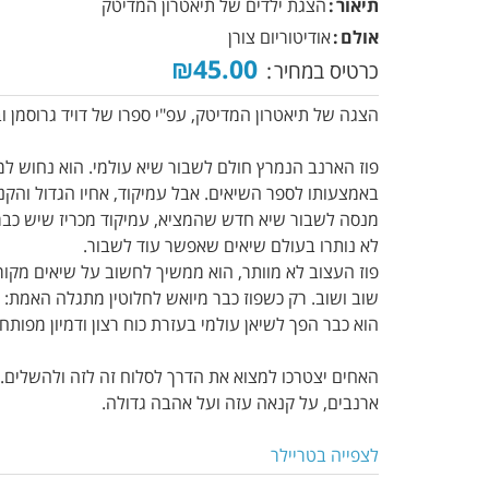
תיאור
הצגת ילדים של תיאטרון המדיטק
אולם
אודיטוריום צורן
₪45.00
כרטיס במחיר
הצגה של תיאטרון המדיטק, עפ"י ספרו של דויד גרוסמן ובכי
פוז הארנב הנמרץ חולם לשבור שיא עולמי. הוא נחוש למצ
באמצעותו לספר השיאים. אבל עמיקוד, אחיו הגדול והקנא
מנסה לשבור שיא חדש שהמציא, עמיקוד מכריז שיש כבר 
לא נותרו בעולם שיאים שאפשר עוד לשבור.
פוז העצוב לא מוותר, הוא ממשיך לחשוב על שיאים מקור
שוב ושוב. רק כשפוז כבר מיואש לחלוטין מתגלה האמת: עמ
הוא כבר הפך לשיאן עולמי בעזרת כוח רצון ודמיון מפותח!
האחים יצטרכו למצוא את הדרך לסלוח זה לזה ולהשלים
ארנבים, על קנאה עזה ועל אהבה גדולה.
לצפייה בטריילר