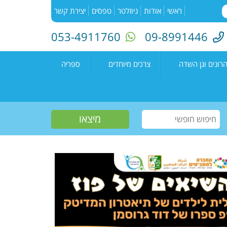
ראשי
אודות
ניוזלטר
טפסים
יצירת קשר
053-4911760
09-8991446
רונים וגן השדה
צרכים מיוחדים
ספריה
השדה"
רעים
אירועים בספריה
נים קדימה צורן
עמיתים
קטלוג הספריה
שווים צעירים
הזמנת ספרים
חוגים למיוחדים
יוצרים מקומיים
פעילות קיץ
תחרות כתיבה ארצית
"מילה במקום"