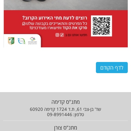
לדף הקודם
מתנ"ס קדימה
שד' בן-צבי 61, ת.ד 1724 קדימה 60920
טלפון
09-8991446
מתנ"ס צורן