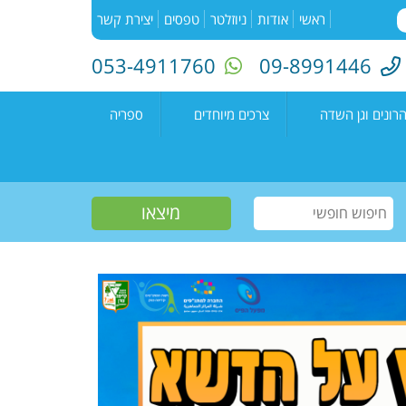
ראשי
אודות
ניוזלטר
טפסים
יצירת קשר
053-4911760
09-8991446
רונים וגן השדה
צרכים מיוחדים
ספריה
השדה"
רעים
אירועים בספריה
נים קדימה צורן
עמיתים
קטלוג הספריה
שווים צעירים
הזמנת ספרים
חוגים למיוחדים
יוצרים מקומיים
פעילות קיץ
תחרות כתיבה ארצית
"מילה במקום"