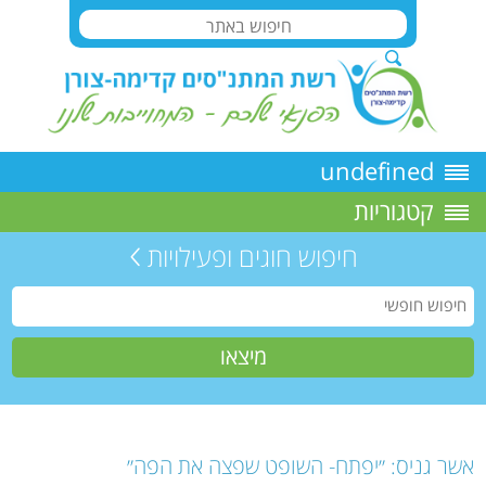
undefined
קטגוריות
חיפוש חוגים ופעילויות
אשר גניס: ״יפתח- השופט שפצה את הפה״