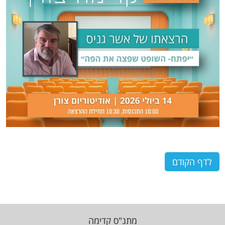
לדף הקודם
מתנ"ס קדימה