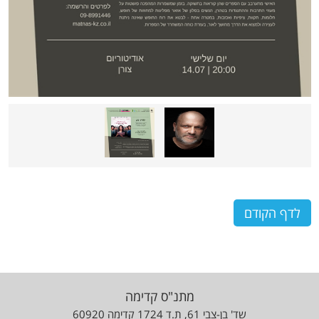
לדף הקודם
מתנ"ס קדימה
שד' בן-צבי 61, ת.ד 1724 קדימה 60920