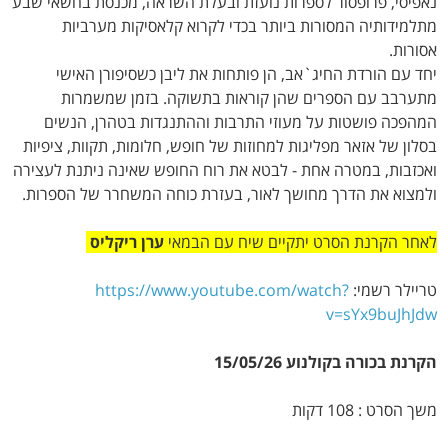
נאפיסי, פרופסור לספרות נועזת ובעלת השראה, מכנסת בחשאי שבע
מתלמידותיה המסורות ביותר בכדי לקרוא קלאסיקות מערביות
אסורות.
יחד עם הורדת החיג`אב, הן פותחות את ליבן כשסיפורן האישי
מתערבב עם הספרים שהן קוראות בתשוקה. בזמן שמשמרות
המהפכה פושטות על מעוזי התרבות וההתנגדות בטהרן, הנשים
בסלון של אזאר מפליגות למחוזות של חופש, חלומות, תקוות, ציפיות
ואכזבות, במטרה אחת - לבטא את רוח החופש שאינה ניתנת לעצירה
ולמצוא את הדרך מחושך לאור, בעזרת כוחה המשחרר של הספרות.
לאחר הקרנת הסרט יתקיים שיח עם הבמאי
ערן ריקליס
טריילר רשמי:
https://www.youtube.com/watch?
v=sYx9buJhJdw
הקרנת בכורה בקולנוע 15/05/26
משך הסרט : 108 דקות