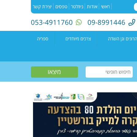
ראשי
אודות
ניוזלטר
טפסים
יצירת קשר
053-4911760
09-8991446
רונים וגן השדה
צרכים מיוחדים
ספריה
השדה"
רעים
אירועים בספריה
נים קדימה צורן
עמיתים
קטלוג הספריה
שווים צעירים
הזמנת ספרים
חוגים למיוחדים
יוצרים מקומיים
פעילות קיץ
תחרות כתיבה ארצית
"מילה במקום"