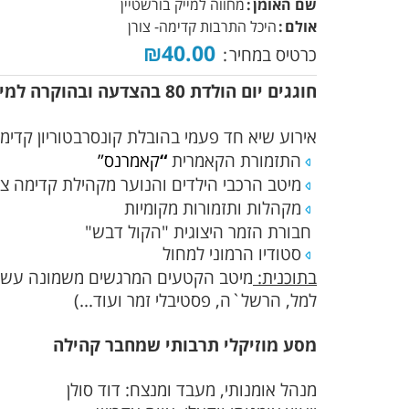
שם האומן
מחווה למייק בורשטיין
אולם
היכל התרבות קדימה- צורן
₪40.00
כרטיס במחיר
חוגגים יום הולדת 80 בהצדעה ובהוקרה למייק בורשטיין
אירוע שיא חד פעמי בהובלת קונסרבטוריון קדימ
התזמורת הקאמרית
“
קאמרנס
”
מיטב הרכבי הילדים והנוער מקהילת קדימה צו
מקהלות ותזמורות מקומיות
חבורת הזמר היצוגית "הקול דבש"
סטודיו הרמוני למחול
בתוכנית:
מיטב הקטעים המרגשים משמונה עשורי
למל, הרשל`ה, פסטיבלי זמר ועוד...)
מסע מוזיקלי תרבותי שמחבר קהילה
מנהל אומנותי, מעבד ומנצח: דוד סולן