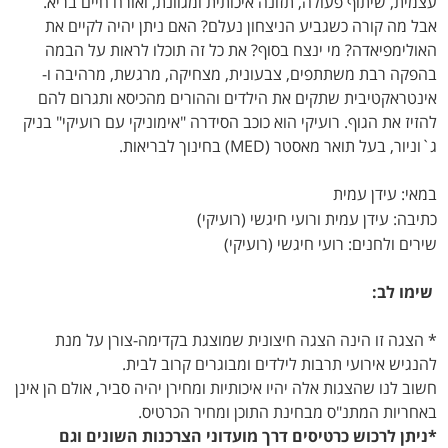
עצמית, שיתוף פעולה, תזונה איכותית ומגוונת, ואורח חיים בריא.
אבל מה קורה כשגביע הניצחון נעלם? האם ניתן יהיה לקיים את
האולימפיאדה? מי ינצח בסוף? את כל זה תוכלו לראות על הבמה
בהפקה רבת משתתפים, צבעונית, מצחיקה, מרגשת, מרהיבה ו-
אינטראקטיבית שתקים את הילדים וההורים מהכיסא ותגרום להם
להזיז את הגוף. רועיקי הוא כוכב הסידרה "אימוניקי עם רועיקי" בניק
ג`וניור, בעל תואר מאסטר (MED) בחינוך לבריאות.
במאי: עידן עמית
כתיבה: עידן עמית ורועי חיגשי (רועיקי)
שירים ולחנים: רועי חיגשי (רועיקי)
שימו לב:
* הצגה זו הינה הצגה חיצונית שמוצגת בקדימה-צורן על מנת
להנגיש אירועי תרבות לילדים ומבוגרים קרוב לבית.
חשוב לנו שהצגות אלה יהיו איכותיות ומחירן יהיה סביר, אולם הן אינן
באחריות המתנ"ס מבחינת התוכן ומחיר הכרטיס.
*ניתן לרכוש כרטיסים דרך מועדוני הצרכנות השונים וגם