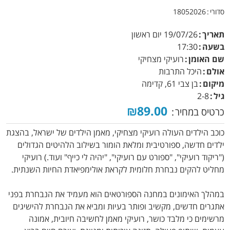
סדורי
18052026
תאריך
19/07/26
יום ראשון
בשעה
17:30
שם האומן
רועיקי מצחיקי
אולם
היכל התרבות
מיקום
בן צבי 61, קדימה
גיל
2-8
₪89.00
כרטיס במחיר
כוכב הילדים העולה רועיקי מצחיקי, מאמן הילדים של ישראל, בהצגת
ילדים חדשה, ספורטיבית ומלאת הומור בשילוב הלהיטים הגדולים
("ריקוד רועיקי", "ספורט עם רועיקי", "יהיה לי כייף" ועוד.) רועיקי
מחליט להקים נבחרת חלומית לקראת אולימפיאדת החיות השנתית.
במהלך האימונים במחנה הספורטאים הוא מעמיד את הנבחרת בפני
אתגרים חדשים, מקשיב ופותר בעיות ומביא את הנבחרת להישיגים
מרשימים כי מלבד כושר, רועיקי מאמן לחשיבה חיובית, אמונה