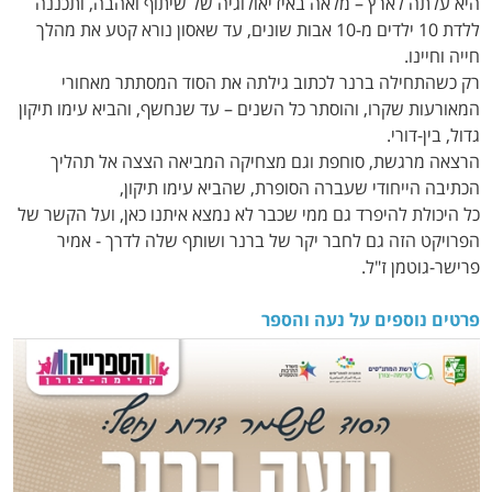
היא עלתה לארץ – מלאה באידיאולוגיה של שיתוף ואהבה, ותכננה
ללדת 10 ילדים מ-10 אבות שונים, עד שאסון נורא קטע את מהלך
חייה וחיינו.
רק כשהתחילה ברנר לכתוב גילתה את הסוד המסתתר מאחורי
המאורעות שקרו, והוסתר כל השנים – עד שנחשף, והביא עימו תיקון
גדול, בין-דורי.
הרצאה מרגשת, סוחפת וגם מצחיקה המביאה הצצה אל תהליך
הכתיבה הייחודי שעברה הסופרת, שהביא עימו תיקון,
כל היכולת להיפרד גם ממי שכבר לא נמצא איתנו כאן, ועל הקשר של
הפרויקט הזה גם לחבר יקר של ברנר ושותף שלה לדרך - אמיר
פרישר-גוטמן ז"ל.
פרטים נוספים על נעה והספר