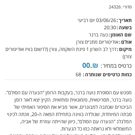
סדורי
24326
תאריך
03/06/26
יום רביעי
בשעה
20:30
שם האומן
נעה ברנר
אולם
אודיטוריום מתנ״ס צורן
מיקום
דרך לב השרון 1 פינת השקמה, צורן (לרשום בוויז אודיטורים
צורן)
₪.00
כרטיס במחיר
כמות כרטיסים שנותרה
68
מפגש עם הסופרת נועה ברנר, בעקבות הרומן "הנערה עם הסולם".
נועה ברנר, תסריטאית, פזמונאית ומחזאית. הקיץ יצא לאור רומן
הביכורים שכתבה למבוגרים, אשר מביא את הסיפור האמיתי של
סבתה המיוחדת, שנולדה בווינה בתחילת המאה ה-20, וזכתה לכינוי
המלגלג "הנערה עם הסולם", כיוון שהייתה עוזרת של אביה,
החשמלאי ולא נראתה כמו כל הנערות.