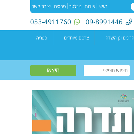
ראשי
אודות
ניוזלטר
טפסים
יצירת קשר
053-4911760
09-8991446
רונים וגן השדה
צרכים מיוחדים
ספריה
השדה"
רעים
אירועים בספריה
נים קדימה צורן
עמיתים
קטלוג הספריה
שווים צעירים
הזמנת ספרים
חוגים למיוחדים
יוצרים מקומיים
פעילות קיץ
תחרות כתיבה ארצית
"מילה במקום"